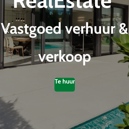
RealEstate
Vastgoed verhuur &
verkoop
Te huur