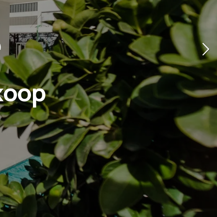
e
koop