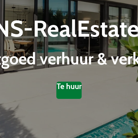
NS-RealEstat
tgoed verhuur & ver
Te huur